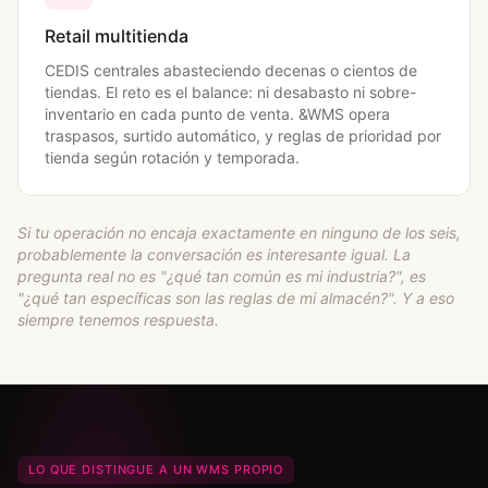
Retail multitienda
CEDIS centrales abasteciendo decenas o cientos de
tiendas. El reto es el balance: ni desabasto ni sobre-
inventario en cada punto de venta. &WMS opera
traspasos, surtido automático, y reglas de prioridad por
tienda según rotación y temporada.
Si tu operación no encaja exactamente en ninguno de los seis,
probablemente la conversación es interesante igual. La
pregunta real no es "¿qué tan común es mi industria?", es
"¿qué tan específicas son las reglas de mi almacén?". Y a eso
siempre tenemos respuesta.
LO QUE DISTINGUE A UN WMS PROPIO