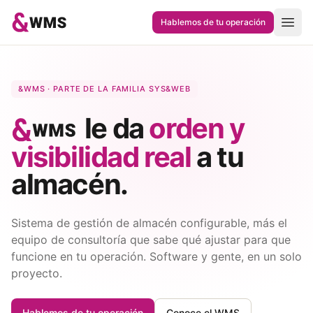
Saltar al contenido
Hablemos de tu operación
&WMS · PARTE DE LA FAMILIA SYS&WEB
le da
orden y
visibilidad real
a tu
almacén.
Sistema de gestión de almacén configurable, más el
equipo de consultoría que sabe qué ajustar para que
funcione en tu operación. Software y gente, en un solo
proyecto.
Hablemos de tu operación
Conoce el WMS